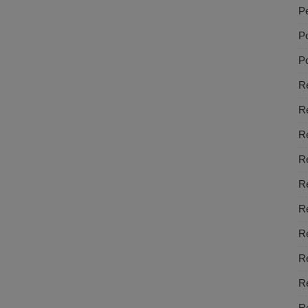
Pe
Po
Po
Re
R
R
R
R
Re
Re
Re
Re
Re