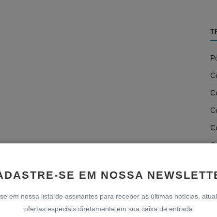
T
Po
C
Co
Co
C
C
D
ADASTRE-SE EM NOSSA NEWSLETT
D
se em nossa lista de assinantes para receber as últimas notícias, atua
D
ofertas especiais diretamente em sua caixa de entrada
Fi