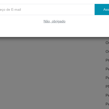
Li
Ass
Li
Não, obrigado
O
Ou
Ou
Ou
P
P
P
P
Pe
Pe