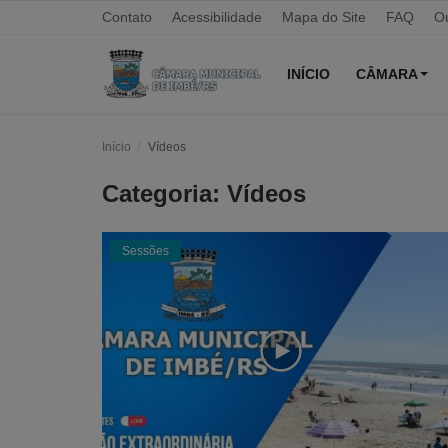
Contato
Acessibilidade
Mapa do Site
FAQ
Ou
INÍCIO
CÂMARA
Início
Vídeos
Início
Categoria: Vídeos
Contato
Câmara
Sessões
Acessibilidade
Legislativo
Mapa do Site
FAQ