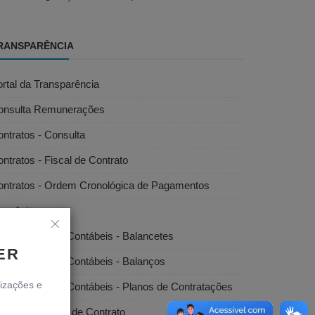
RANSPARÊNCIA
rtal da Transparência
onsulta Remunerações
ntratos - Consulta
ntratos - Fiscal de Contrato
ontratos - Ordem Cronológica de Pagamentos
onvênios
emonstrações Contábeis - Balancetes
ER
emonstrações Contábeis - Balanços
lizações e
emonstrações Contábeis - Planos de Contratações
scais/Gestores de Contrato