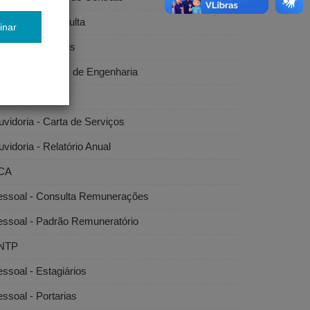
citações - Consulta
inar
citações - Editais
bras e Serviços de Engenharia
vidoria
vidoria - Carta de Serviços
vidoria - Relatório Anual
CA
essoal - Consulta Remunerações
essoal - Padrão Remuneratório
NTP
ssoal - Estagiários
ssoal - Portarias