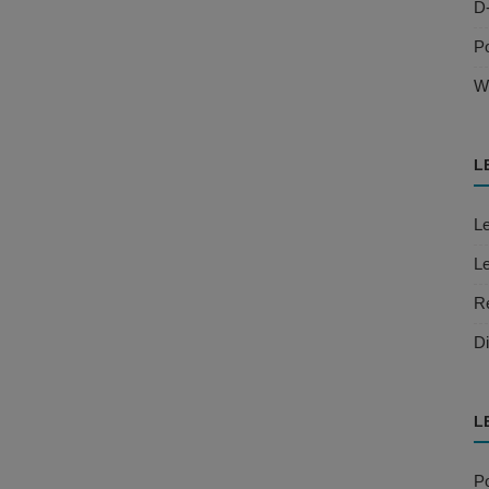
D
Po
W
L
Le
Le
R
Di
L
Po