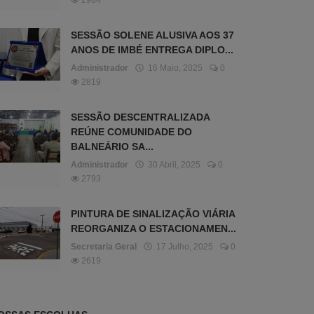
2964
SESSÃO SOLENE ALUSIVA AOS 37
ANOS DE IMBÉ ENTREGA DIPLO...
Administrador
16 Maio, 2025
0
2819
SESSÃO DESCENTRALIZADA
REÚNE COMUNIDADE DO
BALNEÁRIO SA...
Administrador
30 Abril, 2025
0
2793
PINTURA DE SINALIZAÇÃO VIÁRIA
REORGANIZA O ESTACIONAMEN...
Secretaria Geral
17 Julho, 2025
0
2619