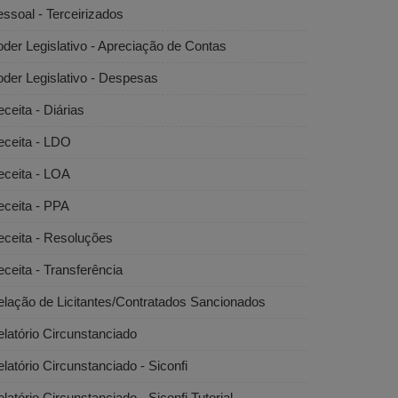
ssoal - Terceirizados
der Legislativo - Apreciação de Contas
der Legislativo - Despesas
ceita - Diárias
eceita - LDO
eceita - LOA
eceita - PPA
eceita - Resoluções
ceita - Transferência
lação de Licitantes/Contratados Sancionados
latório Circunstanciado
latório Circunstanciado - Siconfi
latório Circunstanciado - Siconfi Tutorial