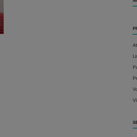
N
P
A
L
P
Pr
V
V
S