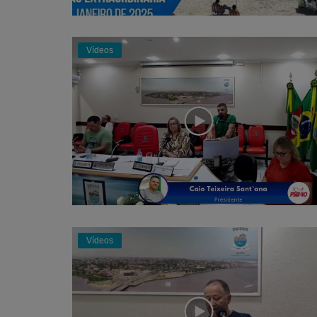
Notícias
Ouvidoria
Vídeos
Transparência
Vídeos
Entrar
Registrar
A+
A-
Vídeos