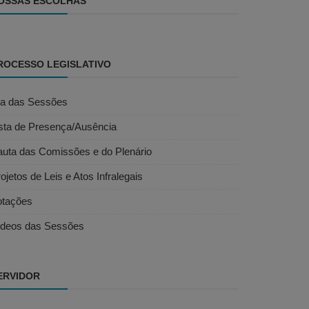
OSSAS ESCOLHAS
ROCESSO LEGISLATIVO
ta das Sessões
ista de Presença/Ausência
auta das Comissões e do Plenário
ojetos de Leis e Atos Infralegais
otações
ídeos das Sessões
ERVIDOR