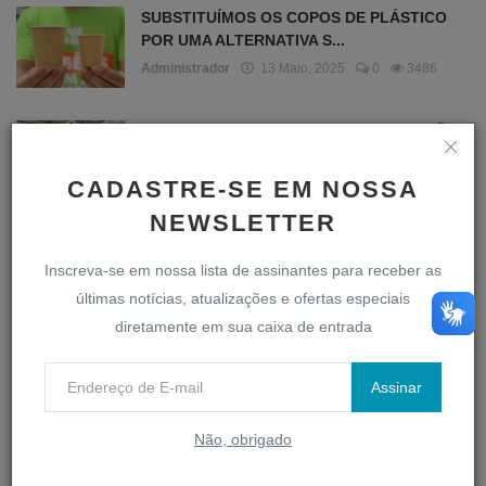
SUBSTITUÍMOS OS COPOS DE PLÁSTICO
POR UMA ALTERNATIVA S...
Administrador
13 Maio, 2025
0
3486
VAMOS RELEMBRAR A POSSE DA GESTÃO
2025-2028?
Administrador
1 Janeiro, 2025
0
2979
CADASTRE-SE EM NOSSA
NEWSLETTER
SESSÃO SOLENE ALUSIVA AOS 37 ANOS DE
IMBÉ ENTREGA DIPLO...
Inscreva-se em nossa lista de assinantes para receber as
Administrador
16 Maio, 2025
0
2831
últimas notícias, atualizações e ofertas especiais
diretamente em sua caixa de entrada
SESSÃO DESCENTRALIZADA REÚNE
COMUNIDADE DO BALNEÁRIO SA...
Assinar
Administrador
30 Abril, 2025
0
2805
Não, obrigado
PINTURA DE SINALIZAÇÃO VIÁRIA