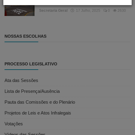
REORGANIZA O ESTACIONAMEN...
Secretaria Geral
17 Julho, 2025
0
2630
NOSSAS ESCOLHAS
PROCESSO LEGISLATIVO
Ata das Sessões
Lista de Presença/Ausência
Pauta das Comissões e do Plenário
Projetos de Leis e Atos Infralegais
Votações
Vídeos das Sessões