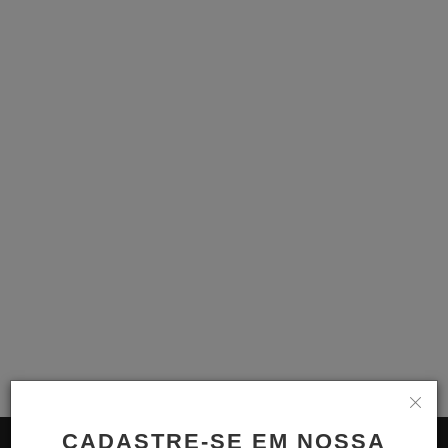
Notícias
Ouvidoria
Transparência
Vídeos
Entrar
Registrar
A+
A-
CADASTRE-SE EM NOSSA