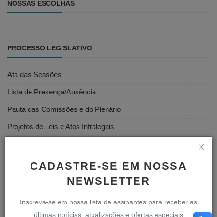
NOSSAS ESCOLHAS
PROCESSO LEGISLATIVO
Ata das Sessões
Lista de Presença/Ausência
Pauta das Comissões e do Plenário
Projetos de Leis e Atos Infralegais
Votações
Vídeos das Sessões
CADASTRE-SE EM NOSSA
NEWSLETTER
SERVIDOR
Inscreva-se em nossa lista de assinantes para receber as
últimas notícias, atualizações e ofertas especiais