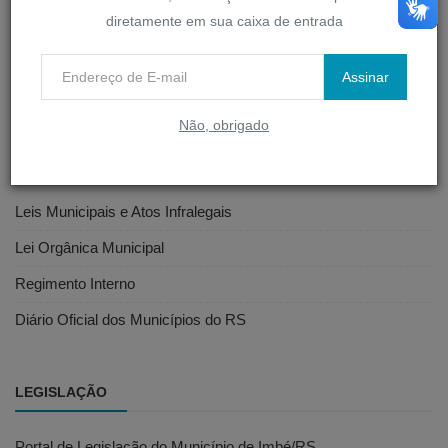
D-Legis
diretamente em sua caixa de entrada
Portal do Servidor
Assinar
Webmail
Não, obrigado
LEGISLAÇÃO MUNICIPAL
Leis Municipais e Atos Infralegais
Lei Orgânica Municipal
Regimento Interno
Diário Oficial dos Municípios do RS
LEGISLAÇÃO
Portal de Legislação do Município de Imbé/RS