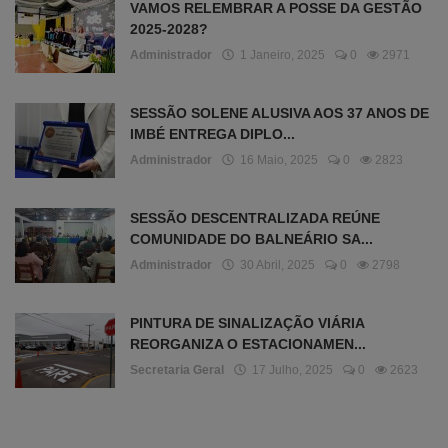
VAMOS RELEMBRAR A POSSE DA GESTÃO
2025-2028?
Administrador
1 Janeiro, 2025
0
2971
SESSÃO SOLENE ALUSIVA AOS 37 ANOS DE
IMBÉ ENTREGA DIPLO...
Administrador
16 Maio, 2025
0
2823
SESSÃO DESCENTRALIZADA REÚNE
COMUNIDADE DO BALNEÁRIO SA...
Administrador
30 Abril, 2025
0
2798
PINTURA DE SINALIZAÇÃO VIÁRIA
REORGANIZA O ESTACIONAMEN...
Secretaria Geral
17 Julho, 2025
0
2623