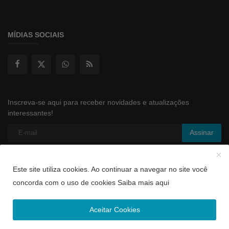
MÍDIAS SOCIAIS
Inscreva-se aqui para receber novidades e atualizações
interessantes!
Assinar
Este site utiliza cookies. Ao continuar a navegar no site você
Copyright 2026 - Aticon Estratégia
concorda com o uso de cookies
Saiba mais aqui
Termos & Condições
Aceitar Cookies