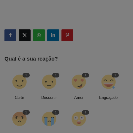
Qual é a sua reação?
1
1
1
1
Curtir
Descurtir
Amei
Engraçado
1
1
1