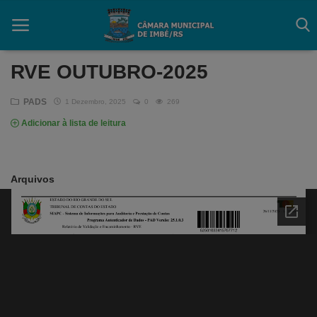
RVE OUTUBRO-2025
PADS
1 Dezembro, 2025
0
269
Início
Adicionar à lista de leitura
Contato
Câmara
Arquivos
Acessibilidade
Legislativo
Mapa do Site
FAQ