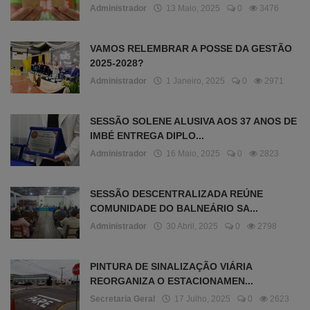
Administrador
13 Maio, 2025
0
3476
VAMOS RELEMBRAR A POSSE DA GESTÃO
2025-2028?
Administrador
1 Janeiro, 2025
0
2971
SESSÃO SOLENE ALUSIVA AOS 37 ANOS DE
IMBÉ ENTREGA DIPLO...
Administrador
16 Maio, 2025
0
2823
SESSÃO DESCENTRALIZADA REÚNE
COMUNIDADE DO BALNEÁRIO SA...
Administrador
30 Abril, 2025
0
2798
PINTURA DE SINALIZAÇÃO VIÁRIA
REORGANIZA O ESTACIONAMEN...
Secretaria Geral
17 Julho, 2025
0
2623