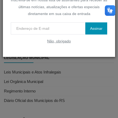
SERVIDOR
últimas notícias, atualizações e ofertas especiais
diretamente em sua caixa de entrada
D-Legis
Assinar
Portal do Servidor
Webmail
Não, obrigado
LEGISLAÇÃO MUNICIPAL
Leis Municipais e Atos Infralegais
Lei Orgânica Municipal
Regimento Interno
Diário Oficial dos Municípios do RS