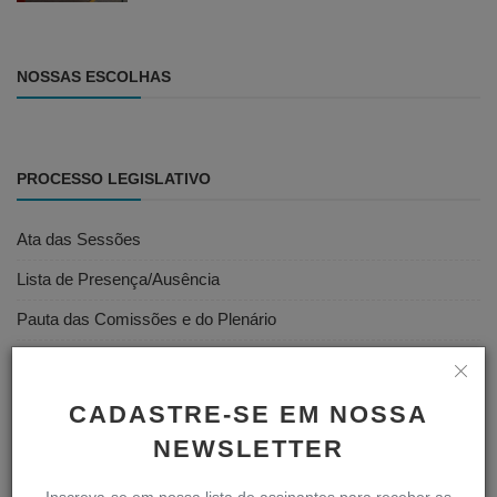
NOSSAS ESCOLHAS
PROCESSO LEGISLATIVO
Ata das Sessões
Lista de Presença/Ausência
Pauta das Comissões e do Plenário
Projetos de Leis e Atos Infralegais
Votações
CADASTRE-SE EM NOSSA
Vídeos das Sessões
NEWSLETTER
Inscreva-se em nossa lista de assinantes para receber as