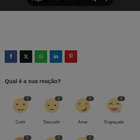
Qual é a sua reação?
0
0
0
0
Curtir
Descurtir
Amei
Engraçado
0
0
0