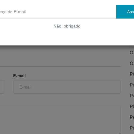
Li
Ass
Li
Não, obrigado
O
Nº 06, DE
RESOLUÇÃO Nº 07, DE
08/10/2025
Ou
Ou
Ou
P
E-mail
P
P
P
Pe
Pe