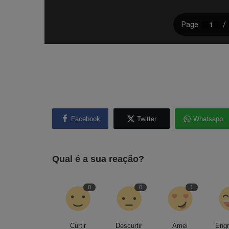
Facebook
Twitter
Whatsapp
Qual é a sua reação?
0
0
1
Curtir
Descurtir
Amei
Eng