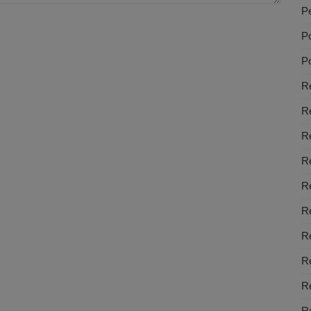
Pe
Po
Po
Re
R
R
R
R
Re
Re
Re
Re
Re