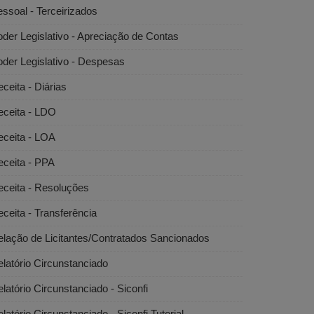
ssoal - Terceirizados
der Legislativo - Apreciação de Contas
der Legislativo - Despesas
ceita - Diárias
eceita - LDO
eceita - LOA
eceita - PPA
eceita - Resoluções
ceita - Transferência
lação de Licitantes/Contratados Sancionados
latório Circunstanciado
latório Circunstanciado - Siconfi
latório Circunstanciado - Siconfi Tutorial