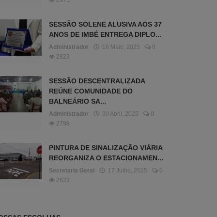
2971
SESSÃO SOLENE ALUSIVA AOS 37
ANOS DE IMBÉ ENTREGA DIPLO...
Administrador
16 Maio, 2025
0
2823
SESSÃO DESCENTRALIZADA
REÚNE COMUNIDADE DO
BALNEÁRIO SA...
Administrador
30 Abril, 2025
0
2798
PINTURA DE SINALIZAÇÃO VIÁRIA
REORGANIZA O ESTACIONAMEN...
Secretaria Geral
17 Julho, 2025
0
2623