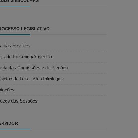
OSSAS ESCOLHAS
ROCESSO LEGISLATIVO
ta das Sessões
ista de Presença/Ausência
auta das Comissões e do Plenário
ojetos de Leis e Atos Infralegais
otações
ídeos das Sessões
ERVIDOR