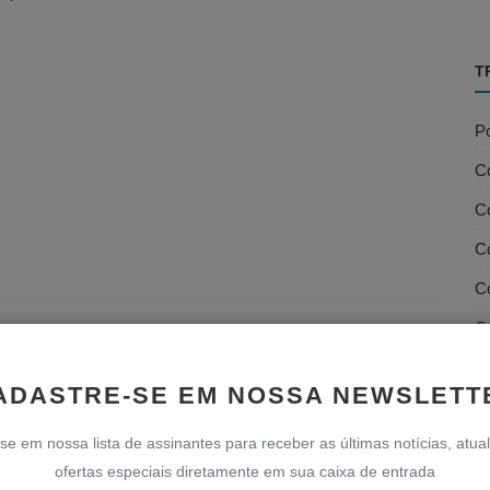
T
Po
C
Co
Co
C
C
D
ADASTRE-SE EM NOSSA NEWSLETT
D
se em nossa lista de assinantes para receber as últimas notícias, atua
D
ofertas especiais diretamente em sua caixa de entrada
Fi