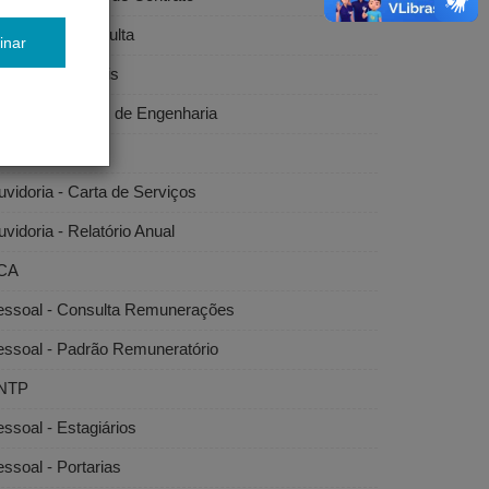
citações - Consulta
inar
citações - Editais
bras e Serviços de Engenharia
vidoria
vidoria - Carta de Serviços
vidoria - Relatório Anual
CA
essoal - Consulta Remunerações
essoal - Padrão Remuneratório
NTP
ssoal - Estagiários
ssoal - Portarias