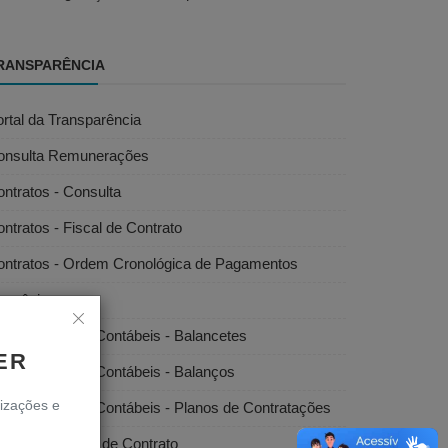
RANSPARÊNCIA
rtal da Transparência
onsulta Remunerações
ntratos - Consulta
ntratos - Fiscal de Contrato
ontratos - Ordem Cronológica de Pagamentos
onvênios
emonstrações Contábeis - Balancetes
ER
emonstrações Contábeis - Balanços
lizações e
emonstrações Contábeis - Planos de Contratações
scais/Gestores de Contrato