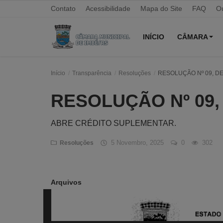
Contato
Acessibilidade
Mapa do Site
FAQ
Ou
INÍCIO
CÂMARA
Início
Transparência
Resoluções
RESOLUÇÃO Nº 09, DE 
Início
RESOLUÇÃO Nº 09, 
Contato
Câmara
ABRE CRÉDITO SUPLEMENTAR.
Acessibilidade
5 Novembro, 2025
0
302
Resoluções
Legislativo
Arquivos
Mapa do Site
FAQ