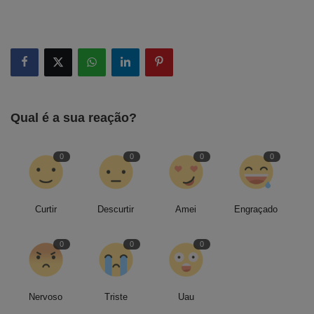
Qual é a sua reação?
0
0
0
0
Curtir
Descurtir
Amei
Engraçado
0
0
0
Nervoso
Triste
Uau