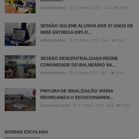
Administrador
1 Janeiro, 2025
0
2988
SESSÃO SOLENE ALUSIVA AOS 37 ANOS DE
IMBÉ ENTREGA DIPLO...
Administrador
16 Maio, 2025
0
2842
SESSÃO DESCENTRALIZADA REÚNE
COMUNIDADE DO BALNEÁRIO SA...
Administrador
30 Abril, 2025
0
2816
PINTURA DE SINALIZAÇÃO VIÁRIA
REORGANIZA O ESTACIONAMEN...
Secretaria Geral
17 Julho, 2025
0
2640
NOSSAS ESCOLHAS