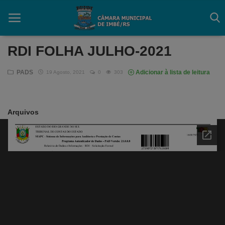
RDI FOLHA JULHO-2021
PADS
Adicionar à lista de leitura
19 Agosto, 2021
0
303
Início
Contato
Arquivos
Câmara
Acessibilidade
Legislativo
Mapa do Site
FAQ