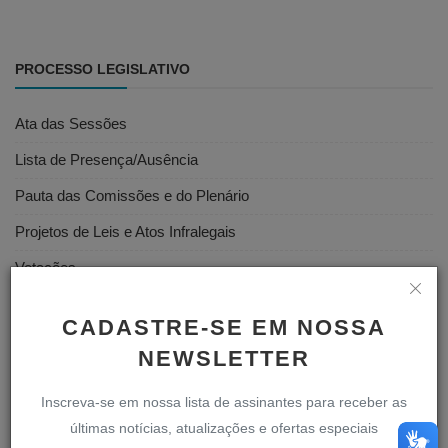
PROCESSO LEGISLATIVO
Ata das Sessões
Lista de Presença/Ausência
Pauta das Comissões e do Plenário
Projetos de Leis e Atos Infralegais
Votações
Vídeos das Sessões
CADASTRE-SE EM NOSSA
NEWSLETTER
SERVIDOR
Inscreva-se em nossa lista de assinantes para receber as
últimas notícias, atualizações e ofertas especiais
D-Legis