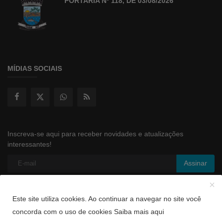
PORTARIA Nº 118, DE 03/08/2026
MÍDIAS SOCIAIS
Inscreva-se aqui para receber novidades e atualizações
interessantes!
Assinar
Este site utiliza cookies. Ao continuar a navegar no site você
Copyright 2026 - Aticon Estratégia
concorda com o uso de cookies
Saiba mais aqui