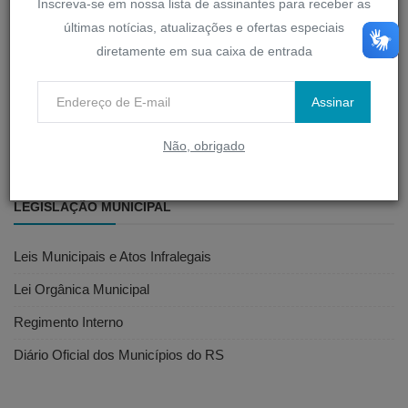
Inscreva-se em nossa lista de assinantes para receber as
SERVIDOR
últimas notícias, atualizações e ofertas especiais
diretamente em sua caixa de entrada
D-Legis
Assinar
Portal do Servidor
Webmail
Não, obrigado
LEGISLAÇÃO MUNICIPAL
Leis Municipais e Atos Infralegais
Lei Orgânica Municipal
Regimento Interno
Diário Oficial dos Municípios do RS