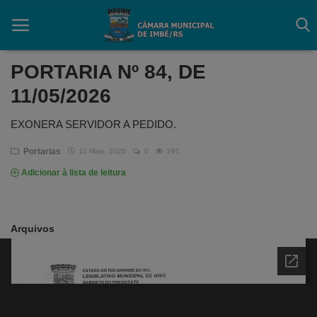
PORTARIA Nº 84, DE
11/05/2026
Início
EXONERA SERVIDOR A PEDIDO.
Contato
Portarias
11 Maio, 2026
0
291
Câmara
Adicionar à lista de leitura
Acessibilidade
Arquivos
Legislativo
Mapa do Site
FAQ