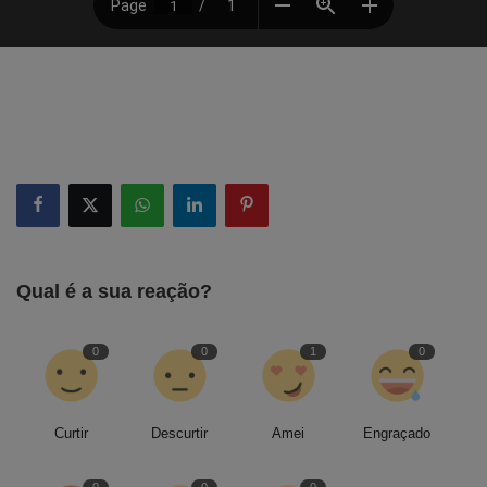
Qual é a sua reação?
0
0
1
0
Curtir
Descurtir
Amei
Engraçado