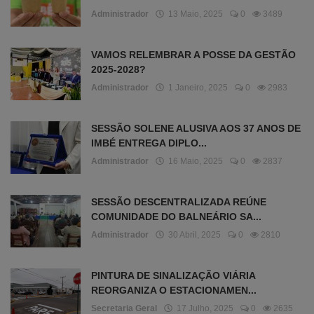
Administrador
13 Maio, 2025
0
3489
VAMOS RELEMBRAR A POSSE DA GESTÃO
2025-2028?
Administrador
1 Janeiro, 2025
0
2983
SESSÃO SOLENE ALUSIVA AOS 37 ANOS DE
IMBÉ ENTREGA DIPLO...
Administrador
16 Maio, 2025
0
2837
SESSÃO DESCENTRALIZADA REÚNE
COMUNIDADE DO BALNEÁRIO SA...
Administrador
30 Abril, 2025
0
2810
PINTURA DE SINALIZAÇÃO VIÁRIA
REORGANIZA O ESTACIONAMEN...
Secretaria Geral
17 Julho, 2025
0
2635