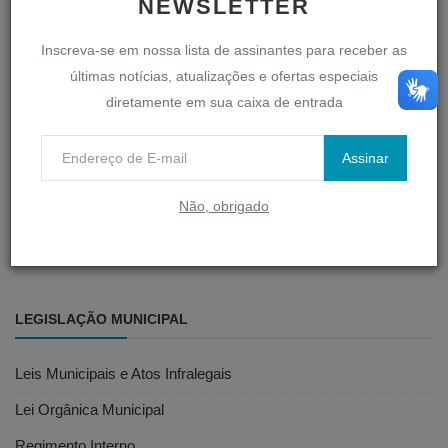
NEWSLETTER
Votações
Vídeos das Sessões
Inscreva-se em nossa lista de assinantes para receber as
últimas notícias, atualizações e ofertas especiais
diretamente em sua caixa de entrada
SERVIDOR
Assinar
D-Legis
Não, obrigado
Portal do Servidor
Webmail
LEGISLAÇÃO MUNICIPAL
Leis Municipais e Atos Infralegais
Lei Orgânica Municipal
Regimento Interno