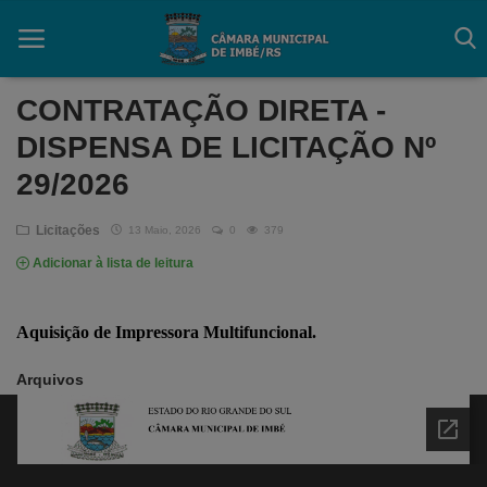
CONTRATAÇÃO DIRETA -
DISPENSA DE LICITAÇÃO Nº
Início
29/2026
Contato
Licitações
13 Maio, 2026
0
379
Câmara
Adicionar à lista de leitura
Acessibilidade
Aquisição de
Impressora Multifuncional.
Legislativo
Arquivos
Mapa do Site
FAQ