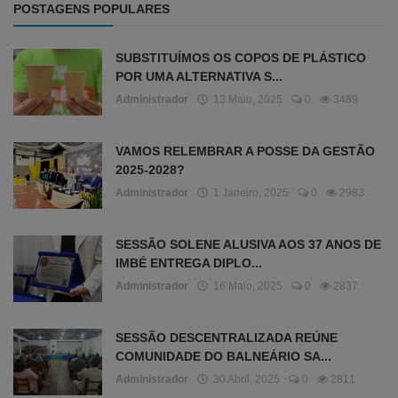
POSTAGENS POPULARES
SUBSTITUÍMOS OS COPOS DE PLÁSTICO
POR UMA ALTERNATIVA S...
Administrador
13 Maio, 2025
0
3489
VAMOS RELEMBRAR A POSSE DA GESTÃO
2025-2028?
Administrador
1 Janeiro, 2025
0
2983
SESSÃO SOLENE ALUSIVA AOS 37 ANOS DE
IMBÉ ENTREGA DIPLO...
Administrador
16 Maio, 2025
0
2837
SESSÃO DESCENTRALIZADA REÚNE
COMUNIDADE DO BALNEÁRIO SA...
Administrador
30 Abril, 2025
0
2811