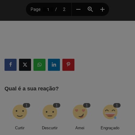
Qual é a sua reação?
1
1
1
1
Curtir
Descurtir
Amei
Engraçado