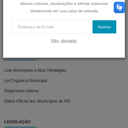
últimas notícias, atualizações e ofertas especiais
diretamente em sua caixa de entrada
D-Legis
Portal do Servidor
Assinar
Webmail
Não, obrigado
LEGISLAÇÃO MUNICIPAL
Leis Municipais e Atos Infralegais
Lei Orgânica Municipal
Regimento Interno
Diário Oficial dos Municípios do RS
LEGISLAÇÃO