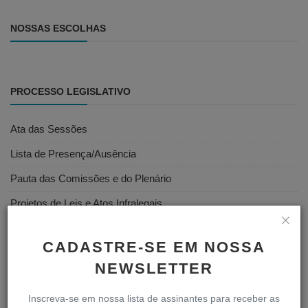
NOSSAS ESCOLHAS
PROCESSO LEGISLATIVO
Ata das Sessões
Lista de Presença/Ausência
Pauta das Comissões e do Plenário
Projetos de Leis e Atos Infralegais
Votações
CADASTRE-SE EM NOSSA
Vídeos das Sessões
NEWSLETTER
Inscreva-se em nossa lista de assinantes para receber as
SERVIDOR