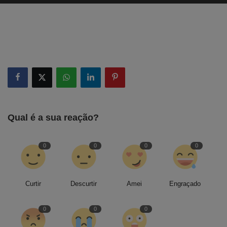
Qual é a sua reação?
0
0
0
0
Curtir
Descurtir
Amei
Engraçado
0
0
0