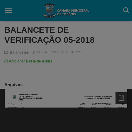
BALANCETE DE
VERIFICAÇÃO 05-2018
Início
Balancetes
29 Junho, 2018
0
320
Contato
Adicionar à lista de leitura
Câmara
Acessibilidade
Arquivos
Legislativo
Mapa do Site
FAQ