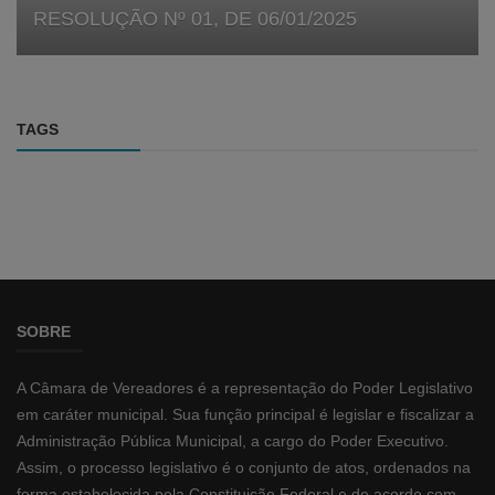
RESOLUÇÃO Nº 01, DE 06/01/2025
TAGS
SOBRE
A Câmara de Vereadores é a representação do Poder Legislativo
em caráter municipal. Sua função principal é legislar e fiscalizar a
Administração Pública Municipal, a cargo do Poder Executivo.
Assim, o processo legislativo é o conjunto de atos, ordenados na
forma estabelecida pela Constituição Federal e de acordo com