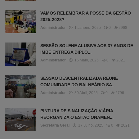
VAMOS RELEMBRAR A POSSE DA GESTÃO
2025-2028?
Administrador
1 Janeiro, 2025
0
2968
SESSÃO SOLENE ALUSIVA AOS 37 ANOS DE
IMBÉ ENTREGA DIPLO...
Administrador
16 Maio, 2025
0
2821
SESSÃO DESCENTRALIZADA REÚNE
COMUNIDADE DO BALNEÁRIO SA...
Administrador
30 Abril, 2025
0
2796
PINTURA DE SINALIZAÇÃO VIÁRIA
REORGANIZA O ESTACIONAMEN...
Secretaria Geral
17 Julho, 2025
0
2621