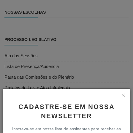
NOSSAS ESCOLHAS
PROCESSO LEGISLATIVO
Ata das Sessões
Lista de Presença/Ausência
Pauta das Comissões e do Plenário
Projetos de Leis e Atos Infralegais
Votações
CADASTRE-SE EM NOSSA
Vídeos das Sessões
NEWSLETTER
Inscreva-se em nossa lista de assinantes para receber as
SERVIDOR