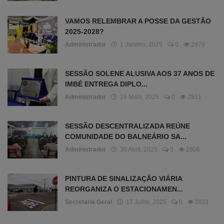
VAMOS RELEMBRAR A POSSE DA GESTÃO
2025-2028?
Administrador
1 Janeiro, 2025
0
2979
SESSÃO SOLENE ALUSIVA AOS 37 ANOS DE
IMBÉ ENTREGA DIPLO...
Administrador
16 Maio, 2025
0
2831
SESSÃO DESCENTRALIZADA REÚNE
COMUNIDADE DO BALNEÁRIO SA...
Administrador
30 Abril, 2025
0
2806
PINTURA DE SINALIZAÇÃO VIÁRIA
REORGANIZA O ESTACIONAMEN...
Secretaria Geral
17 Julho, 2025
0
2631