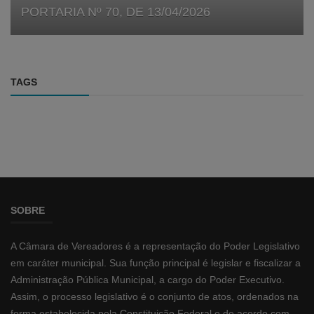
PORTARIA Nº 70, DE 13/04/2026
TAGS
SOBRE
A Câmara de Vereadores é a representação do Poder Legislativo
em caráter municipal. Sua função principal é legislar e fiscalizar a
Administração Pública Municipal, a cargo do Poder Executivo.
Assim, o processo legislativo é o conjunto de atos, ordenados na
forma estabelecida pela Constituição Federal e de acordo com