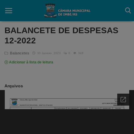
BALANCETE DE DESPESAS
12-2022
Início
Balancetes
30 Janeiro, 2023
0
348
Contato
Adicionar à lista de leitura
Câmara
Acessibilidade
Arquivos
Legislativo
Mapa do Site
FAQ