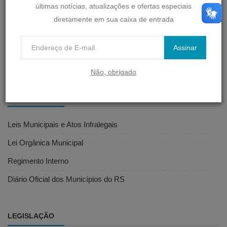
últimas notícias, atualizações e ofertas especiais
diretamente em sua caixa de entrada
D-Legis
Portal do Servidor
Assinar
Webmail
Não, obrigado
LEGISLAÇÃO MUNICIPAL
Leis Municipais e Atos Infralegais
Lei Orgânica Municipal
Regimento Interno
Diário Oficial dos Municípios do RS
LEGISLAÇÃO