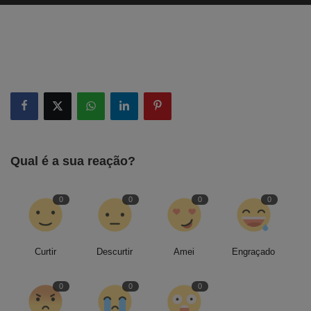
Qual é a sua reação?
0
0
0
0
Curtir
Descurtir
Amei
Engraçado
0
0
0