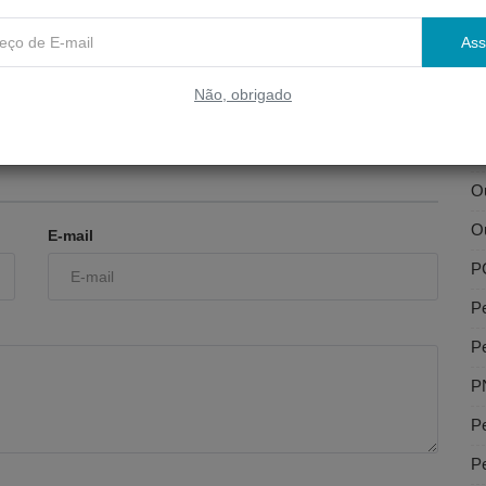
Li
Ass
Li
 VERIFICAÇÃO
BALANCETE DA DESPESA 07-
Não, obrigado
23
2025
O
Ou
Ou
Ou
E-mail
P
P
P
P
Pe
Pe