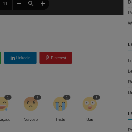
D
Po
W
L
Linkedin
Pinterest
Le
Le
R
Di
1
1
1
1
L
raçado
Nervoso
Triste
Uau
Po