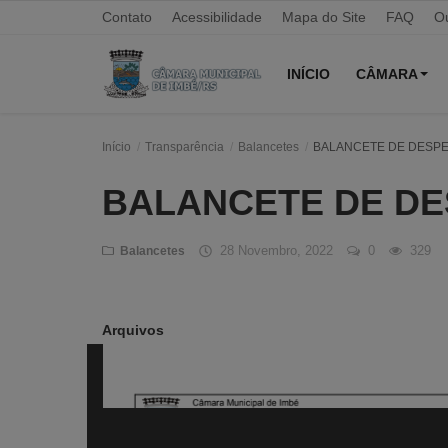
Contato
Acessibilidade
Mapa do Site
FAQ
Ou
INÍCIO
CÂMARA
Início
Transparência
Balancetes
BALANCETE DE DESPE
Início
BALANCETE DE DE
Contato
Câmara
28 Novembro, 2022
0
329
Balancetes
Acessibilidade
Legislativo
Arquivos
Mapa do Site
FAQ