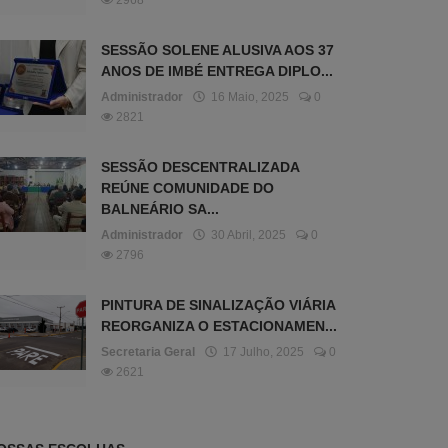
2968
SESSÃO SOLENE ALUSIVA AOS 37
ANOS DE IMBÉ ENTREGA DIPLO...
Administrador
16 Maio, 2025
0
2821
SESSÃO DESCENTRALIZADA
REÚNE COMUNIDADE DO
BALNEÁRIO SA...
Administrador
30 Abril, 2025
0
2796
PINTURA DE SINALIZAÇÃO VIÁRIA
REORGANIZA O ESTACIONAMEN...
Secretaria Geral
17 Julho, 2025
0
2621