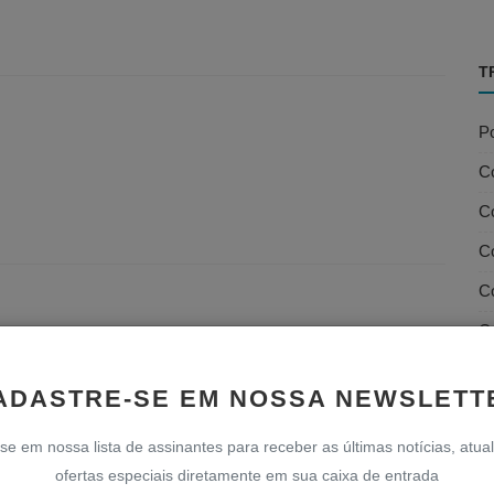
T
Po
C
Co
Co
C
C
D
ADASTRE-SE EM NOSSA NEWSLETT
D
se em nossa lista de assinantes para receber as últimas notícias, atua
D
ofertas especiais diretamente em sua caixa de entrada
Fi