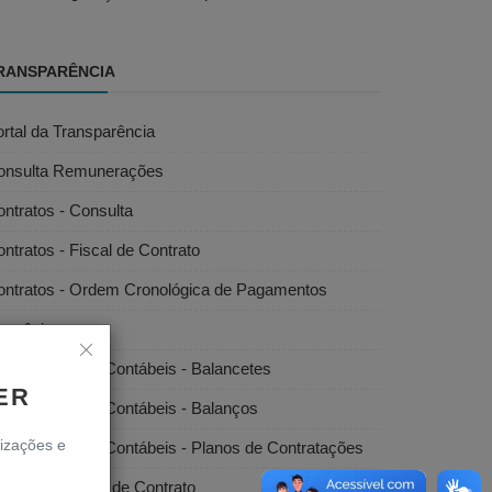
RANSPARÊNCIA
rtal da Transparência
onsulta Remunerações
ntratos - Consulta
ntratos - Fiscal de Contrato
ontratos - Ordem Cronológica de Pagamentos
onvênios
emonstrações Contábeis - Balancetes
ER
emonstrações Contábeis - Balanços
lizações e
emonstrações Contábeis - Planos de Contratações
scais/Gestores de Contrato