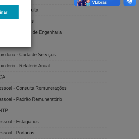
citações - Consulta
inar
citações - Editais
bras e Serviços de Engenharia
vidoria
vidoria - Carta de Serviços
vidoria - Relatório Anual
CA
essoal - Consulta Remunerações
essoal - Padrão Remuneratório
NTP
ssoal - Estagiários
ssoal - Portarias