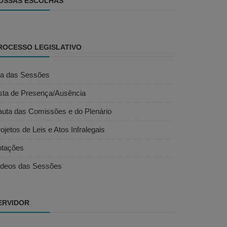
OSSAS ESCOLHAS
ROCESSO LEGISLATIVO
ta das Sessões
ista de Presença/Ausência
auta das Comissões e do Plenário
ojetos de Leis e Atos Infralegais
otações
ídeos das Sessões
ERVIDOR