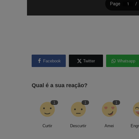
Facebook
Twitter
Whatsapp
Qual é a sua reação?
1
1
1
Curtir
Descurtir
Amei
Eng