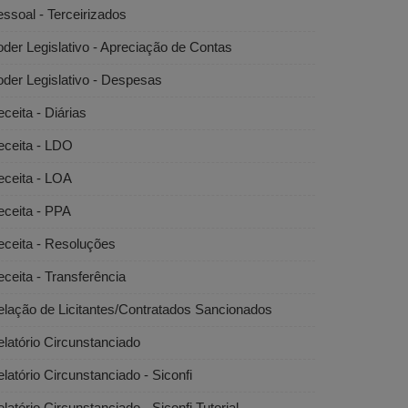
ssoal - Terceirizados
der Legislativo - Apreciação de Contas
der Legislativo - Despesas
ceita - Diárias
eceita - LDO
eceita - LOA
eceita - PPA
eceita - Resoluções
ceita - Transferência
lação de Licitantes/Contratados Sancionados
latório Circunstanciado
latório Circunstanciado - Siconfi
latório Circunstanciado - Siconfi Tutorial