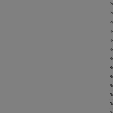
Pe
Po
Po
Re
R
R
R
R
Re
Re
Re
Re
Re