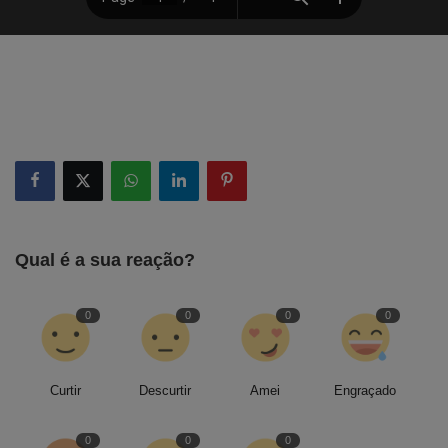
Qual é a sua reação?
0
0
0
0
Curtir
Descurtir
Amei
Engraçado
0
0
0