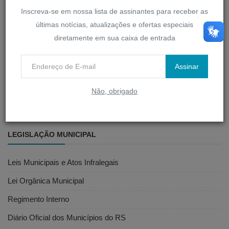
Inscreva-se em nossa lista de assinantes para receber as
últimas notícias, atualizações e ofertas especiais
SERVIDOR
diretamente em sua caixa de entrada
D-Legis
Assinar
Portal do Servidor
Não, obrigado
Webmail
LEGISLAÇÃO MUNICIPAL
Leis Municipais e Atos Infralegais
Lei Orgânica Municipal
Regimento Interno
Diário Oficial dos Municípios do RS