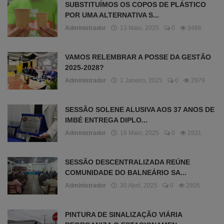
SUBSTITUÍMOS OS COPOS DE PLÁSTICO
POR UMA ALTERNATIVA S...
Administrador
13 Maio, 2025
0
3486
VAMOS RELEMBRAR A POSSE DA GESTÃO
2025-2028?
Administrador
1 Janeiro, 2025
0
2979
SESSÃO SOLENE ALUSIVA AOS 37 ANOS DE
IMBÉ ENTREGA DIPLO...
Administrador
16 Maio, 2025
0
2831
SESSÃO DESCENTRALIZADA REÚNE
COMUNIDADE DO BALNEÁRIO SA...
Administrador
30 Abril, 2025
0
2805
PINTURA DE SINALIZAÇÃO VIÁRIA