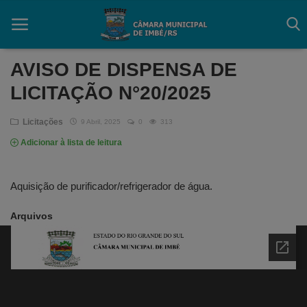
AVISO DE DISPENSA DE
LICITAÇÃO N°20/2025
Início
Licitações
9 Abril, 2025
0
313
Contato
Adicionar à lista de leitura
Câmara
Aquisição de purificador/refrigerador de água.
Acessibilidade
Arquivos
Legislativo
Mapa do Site
FAQ