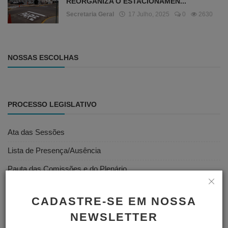
REORGANIZA O ESTACIONAMEN...
Secretaria Geral
17 Julho, 2025
0
2630
NOSSAS ESCOLHAS
PROCESSO LEGISLATIVO
Ata das Sessões
Lista de Presença/Ausência
Pauta das Comissões e do Plenário
Projetos de Leis e Atos Infralegais
CADASTRE-SE EM NOSSA
Votações
NEWSLETTER
Vídeos das Sessões