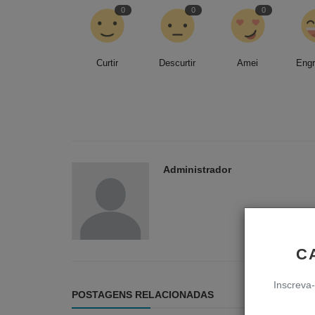
0
0
0
Curtir
Descurtir
Amei
Eng
Administrador
C
Inscreva-
POSTAGENS RELACIONADAS