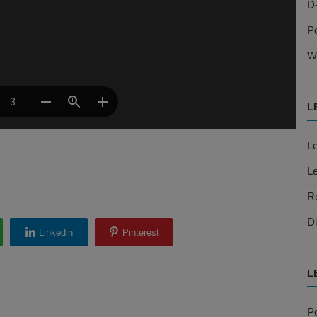
D
Po
W
L
Le
Le
R
Di
Linkedin
Pinterest
L
Po