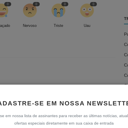
0
0
0
0
T
raçado
Nervoso
Triste
Uau
Po
C
Co
Co
C
C
D
ADASTRE-SE EM NOSSA NEWSLETT
D
se em nossa lista de assinantes para receber as últimas notícias, atua
D
ofertas especiais diretamente em sua caixa de entrada
Fi