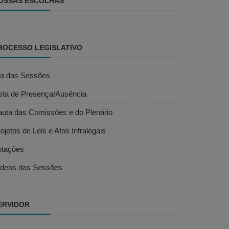
OSSAS ESCOLHAS
ROCESSO LEGISLATIVO
ta das Sessões
ista de Presença/Ausência
auta das Comissões e do Plenário
ojetos de Leis e Atos Infralegais
otações
ídeos das Sessões
ERVIDOR