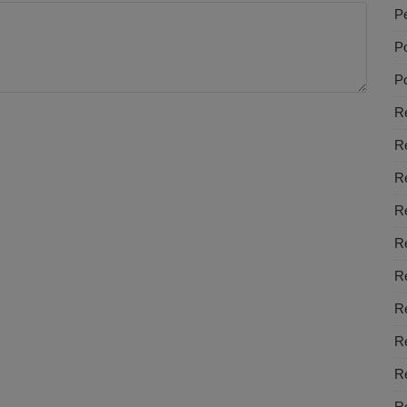
Pe
Po
Po
Re
R
R
R
R
Re
Re
Re
Re
Re