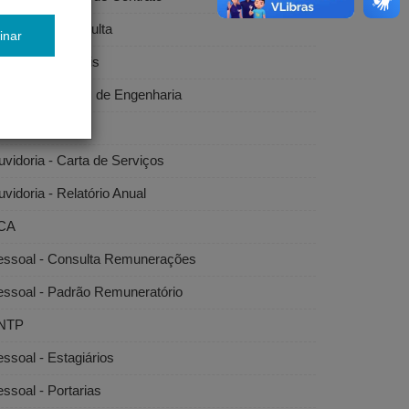
citações - Consulta
inar
citações - Editais
bras e Serviços de Engenharia
vidoria
vidoria - Carta de Serviços
vidoria - Relatório Anual
CA
essoal - Consulta Remunerações
essoal - Padrão Remuneratório
NTP
ssoal - Estagiários
ssoal - Portarias