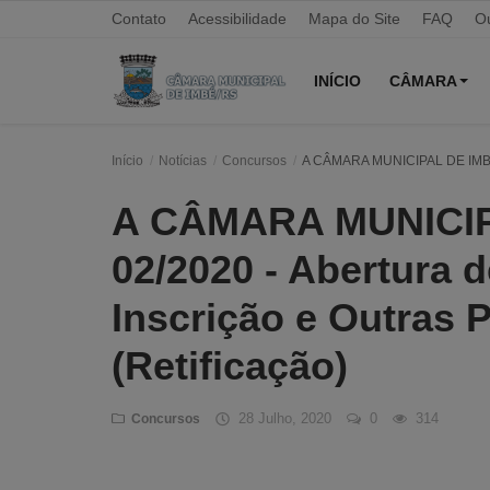
Contato
Acessibilidade
Mapa do Site
FAQ
Ou
INÍCIO
CÂMARA
Início
Notícias
Concursos
A CÂMARA MUNICIPAL DE IMBÉ, Ed
Início
A CÂMARA MUNICIPA
Contato
02/2020 - Abertura 
Câmara
Inscrição e Outras P
Acessibilidade
(Retificação)
Legislativo
Mapa do Site
28 Julho, 2020
0
314
Concursos
FAQ