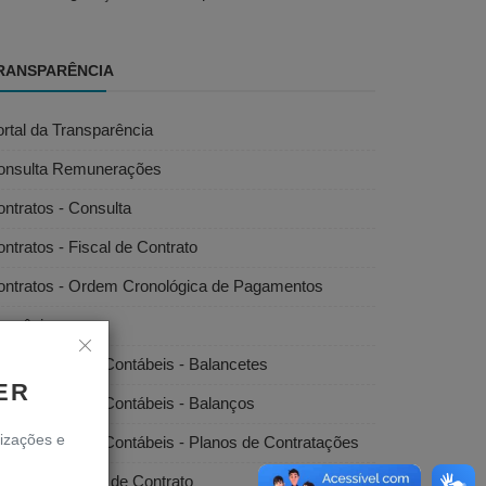
RANSPARÊNCIA
rtal da Transparência
onsulta Remunerações
ntratos - Consulta
ntratos - Fiscal de Contrato
ontratos - Ordem Cronológica de Pagamentos
onvênios
emonstrações Contábeis - Balancetes
ER
emonstrações Contábeis - Balanços
lizações e
emonstrações Contábeis - Planos de Contratações
scais/Gestores de Contrato