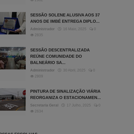
2982
SESSÃO SOLENE ALUSIVA AOS 37
ANOS DE IMBÉ ENTREGA DIPLO...
Administrador
16 Maio, 2025
0
2835
SESSÃO DESCENTRALIZADA
REÚNE COMUNIDADE DO
BALNEÁRIO SA...
Administrador
30 Abril, 2025
0
2809
PINTURA DE SINALIZAÇÃO VIÁRIA
REORGANIZA O ESTACIONAMEN...
Secretaria Geral
17 Julho, 2025
0
2634