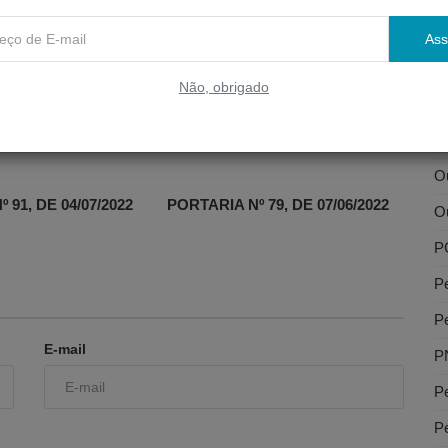
Li
Ass
Li
Não, obrigado
O
Ou
Ou
 91, DE 04/07/2022
PORTARIA Nº 79, DE 07/06/2022
Ou
P
P
P
E-mail
P
Pe
Pe