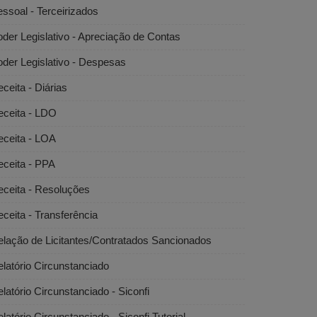
ssoal - Terceirizados
der Legislativo - Apreciação de Contas
der Legislativo - Despesas
ceita - Diárias
eceita - LDO
eceita - LOA
eceita - PPA
eceita - Resoluções
ceita - Transferência
lação de Licitantes/Contratados Sancionados
latório Circunstanciado
latório Circunstanciado - Siconfi
latório Circunstanciado - Siconfi Tutorial